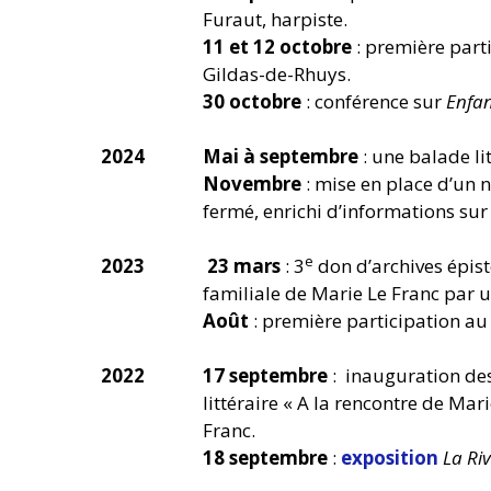
Furaut, harpiste.
11 et 12 octobre
: première part
Gildas-de-Rhuys.
30 octobre
: conférence sur
Enfa
2024
Mai à septembre
: une balade li
Novembre
: mise en place d’un 
fermé, enrichi d’informations sur 
e
2023
23 mars
: 3
don d’archives épist
familiale de Marie Le Franc par u
Août
: première participation au 
2022
17 septembre
: inauguration des
littéraire « A la rencontre de Ma
Franc.
18 septembre
:
exposition
La Riv