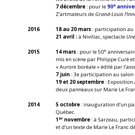
e
7 décembre
: pour le
90
anniver
Z’artmateurs de
Grand-Louis l’Inn
2016
18 au 20 mars
: participation au
21 avril :
à Nivillac, spectacle
Une 
e
2015
14 mars
: pour le 50
anniversaire
mis en scène par Philippe Curé et
« Aurore boréale » édité par l’ass
7 juin
: 3e participation au salon
19 et 20 septembre
: Exposition
deux panneaux sur Marie Le Fran
2014
5 octobre
: inauguration d’un pan
Québec.
er
1
novembre
: à Sarzeau, parti
et d’un texte de Marie Le Franc dé