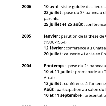
2006
10 avril
: visite guidée des lieux
e
22 juillet
: pose du 3
panneau de 
parents.
25 juillet et 25 août
: conférenc
2005
Janvier
: parution de la thèse de 
(1906-1964) ».
12 février
: conférence au Châtea
20 juillet
: causerie « La vie en 
e
2004
Printemps
: pose du 2
panneau d
10 et 11 juillet
: promenade au T
Arcaix.
12 juillet
: conférence à l’antenn
Août
: participation au salon du 
10 et 11 septembre
: présentatio
er