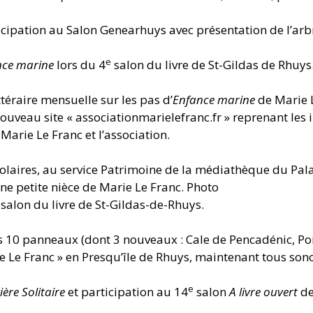
icipation au Salon Genearhuys avec présentation de l’arb
e
nce marine
lors du 4
salon du livre de St-Gildas de Rhuys
ttéraire mensuelle sur les pas d’
Enfance marine
de Marie 
nouveau site « associationmarielefranc.fr » reprenant les
Marie Le Franc et l’association.
olaires, au service Patrimoine de la médiathèque du Pal
ne petite nièce de Marie Le Franc. Photo
salon du livre de St-Gildas-de-Rhuys.
 10 panneaux (dont 3 nouveaux : Cale de Pencadénic, Poi
rie Le Franc » en Presqu’île de Rhuys, maintenant tous son
e
ière Solitaire
et participation au 14
salon
A livre ouvert
de