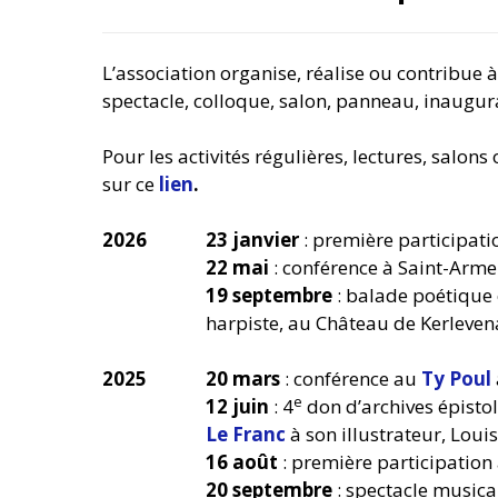
L’association organise, réalise ou contribue 
spectacle, colloque, salon, panneau, inaugu
Pour les activités régulières, lectures, salon
sur ce
lien
.
2026
23 janvier
: première participat
22 mai
: conférence à Saint-Armel
19 septembre
: balade poétique
harpiste, au Château de Kerleven
2025
20 mars
: conférence au
Ty Poul
e
12 juin
: 4
don d’archives épisto
Le Franc
à son illustrateur, Louis
16 août
: première participation
20 septembre
: spectacle musica