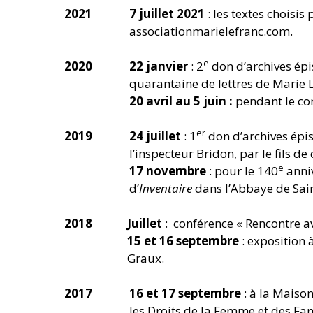
2021
7 juillet 2021
: les textes choisis
associationmarielefranc.com.
e
2020
22 janvier
: 2
don d’archives épi
quarantaine de lettres de Marie Le
20 avril au 5 juin :
pendant le co
er
2019
24 juillet
: 1
don d’archives épi
l’inspecteur Bridon, par le fils de 
e
17 novembre
: pour le 140
anniv
d’
Inventaire
dans l’Abbaye de Saint
2018
Juillet
: conférence « Rencontre a
15 et 16 septembre
: exposition
Graux.
2017
16 et 17 septembre
: à la Maiso
les Droits de la Femme et des Fam