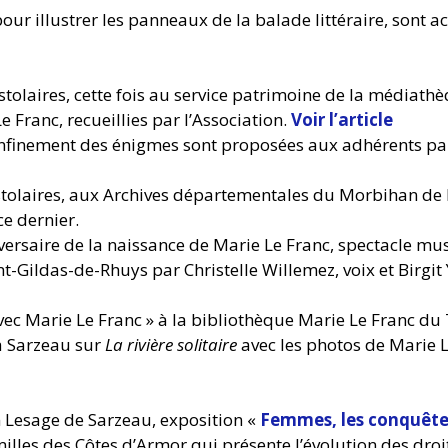
 pour illustrer les panneaux de la balade littéraire, sont a
stolaires, cette fois au service patrimoine de la médiath
 Franc, recueillies par l’Association.
Voir l’article
nfinement des énigmes sont proposées aux adhérents par
stolaires, aux Archives départementales du Morbihan de 
ce dernier.
ersaire de la naissance de Marie Le Franc, spectacle mu
-Gildas-de-Rhuys par Christelle Willemez, voix et Birgit Y
vec Marie Le Franc » à la bibliothèque Marie Le Franc du
 à Sarzeau sur
La rivière solitaire
avec les photos de Marie Le
n Lesage de Sarzeau, exposition «
Femmes, les conquête
illes des Côtes d’Armor qui présente l’évolution des droi