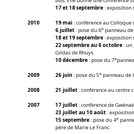
bois.
Elle donne une conférence su
17 et 18 septembre
: exposition
2010
19 mai
: conférence au Colloque 
e
6 juillet
: pose du 6
panneau de l
18 et 19 septembre
: exposition
22 septembre au 6 octobre
: un
Gildas de Rhuys.
e
10 décembre
: pose du 7
panneau
e
2009
26 juin
: pose du 5
panneau de la
2008
21 juillet
: conférence au centre 
2007
17 juillet
: conférence de Gwénaël
23 juillet au 10 août
: exposition
e
15 septembre
: pose du 4
pannea
père de Marie Le Franc.