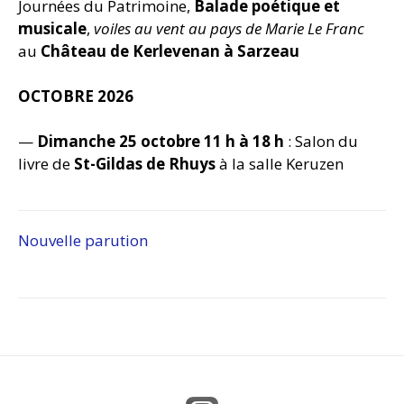
Journées du Patrimoine,
Balade poétique et
musicale
,
voiles au vent au pays de Marie Le Franc
au
Château de Kerlevenan à Sarzeau
OCTOBRE 2026
—
Dimanche 25 octobre 11 h à 18 h
: Salon du
livre de
St-Gildas de Rhuys
à la salle Keruzen
Navigation
Nouvelle parution
de
l’article